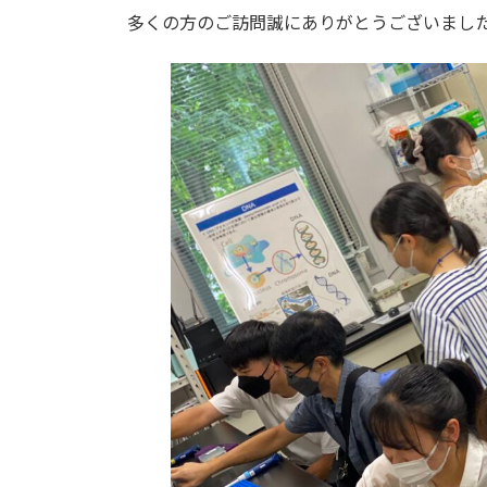
更
多くの方のご訪問誠にありがとうございまし
新
日
時
: