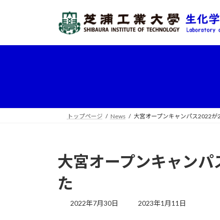
コ
ナ
ン
ビ
テ
ゲ
ン
ー
ツ
シ
へ
ョ
ス
ン
キ
に
ッ
移
プ
動
トップページ
News
大宮オープンキャンパス2022が
大宮オープンキャンパス
た
最
2022年7月30日
2023年1月11日
終