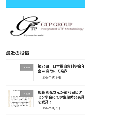
最近の投稿
第26回 日本蛋白質科学会年
News
会 in 鳥取にて発表
2026年6月19日
加藤 彩花さんが第78回ビタ
News
ミン学会にて学生優秀発表賞
を受賞！
2026年6月6日