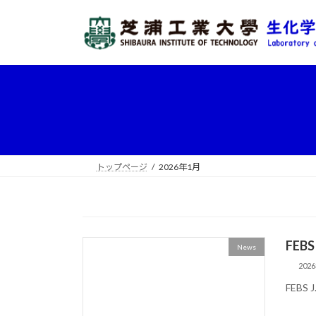
コ
ナ
ン
ビ
テ
ゲ
ン
ー
ツ
シ
へ
ョ
ス
ン
キ
に
ッ
移
プ
動
トップページ
2026年1月
FEB
News
202
FEB