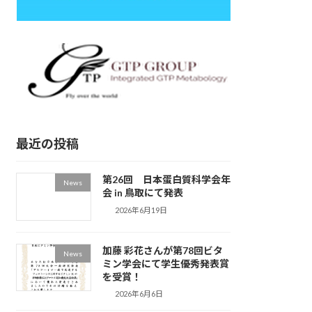
最近の投稿
第26回 日本蛋白質科学会年
News
会 in 鳥取にて発表
2026年6月19日
加藤 彩花さんが第78回ビタ
News
ミン学会にて学生優秀発表賞
を受賞！
2026年6月6日