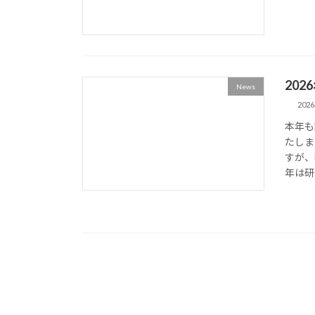
20
News
202
本年も
たしま
すが、
年は研究