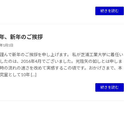
続きを読む
26年、新年のご挨拶
6年1月1日
謹んで新年のご挨拶を申し上げます。 私が芝浦工業大学に着任い
したのは、2016年4月でございました。光陰矢の如しとは申しま
時の流れの速さを改めて実感するこの頃です。おかげさまで、本
室として10年 […]
続きを読む